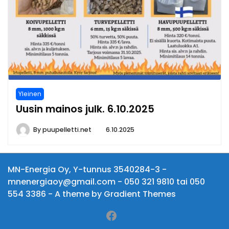
Yleinen
Uusin mainos julk. 6.10.2025
By
puupelletti.net
6.10.2025
MN-Energia Oy, Y-tunnus 3540284-3 -
mnenergiaoy@gmail.com - 050 321 9810 tai 050
554 3386 - A theme by Gradient Themes