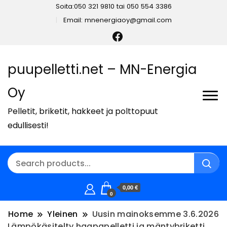
Soita:050 321 9810 tai 050 554 3386
Email: mnenergiaoy@gmail.com
puupelletti.net – MN-Energia
Oy
Pelletit, briketit, hakkeet ja polttopuut
edullisesti!
0,00 €
0
Home
Yleinen
Uusin mainoksemme 3.6.2026
Lämpökäsitelty haapapelletti ja mäntybriketti.